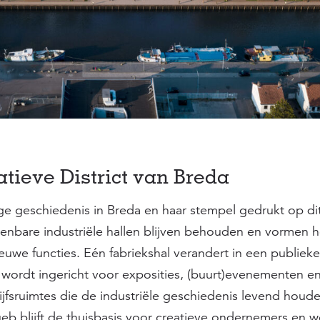
atieve District van Breda
ge geschiedenis in Breda en haar stempel gedrukt op di
enbare industriële hallen blijven behouden en vormen h
ieuwe functies. Eén fabriekshal verandert in een publiek
 wordt ingericht voor exposities, (buurt)evenementen e
jfsruimtes die de industriële geschiedenis levend houd
b blijft de thuisbasis voor creatieve ondernemers en w