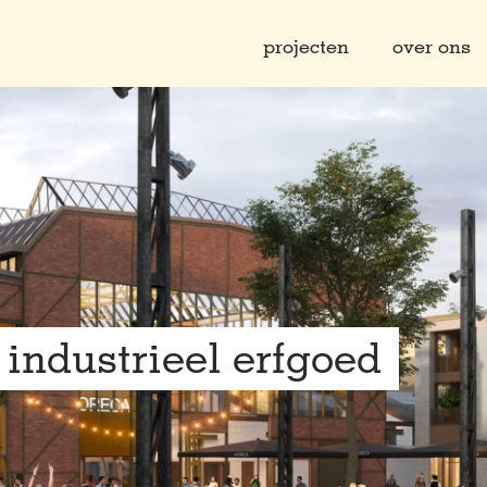
projecten
over ons
industrieel erfgoed