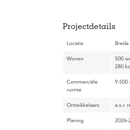
Projectdetails
Locatie
Breda
Wonen
500 wo
280 k
Commerciële
9.500
ruimte
Ontwikkelaars
a.s.r.
Planing
2026-