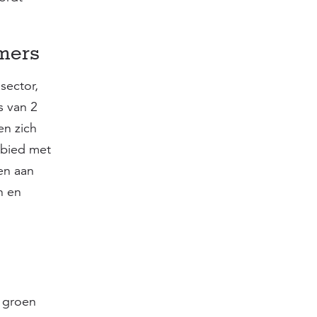
omers
sector,
 van 2
en zich
ebied met
en aan
n en
n groen