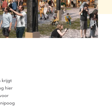
krijgt
ng hier
voor
 knipoog