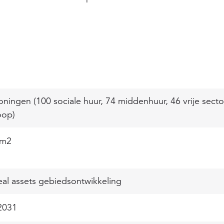
ningen (100 sociale huur, 74 middenhuur, 46 vrije secto
oop)
 m2
 real assets gebiedsontwikkeling
2031