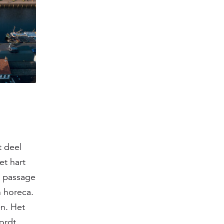
t deel
et hart
e passage
n horeca.
en. Het
ordt