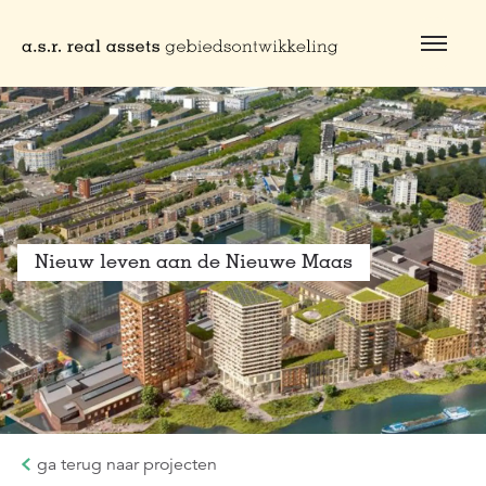
Naar hoofdinhoud
Nieuw leven aan de Nieuwe Maas
ga terug naar projecten